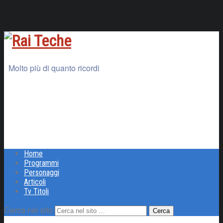
Molto più di quanto ricordi
Home
Programmi
Personaggi
Articoli
Tv Titoli
Cerca nel sito