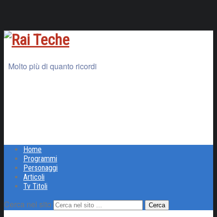
Molto più di quanto ricordi
Home
Programmi
Personaggi
Articoli
Tv Titoli
Cerca nel sito