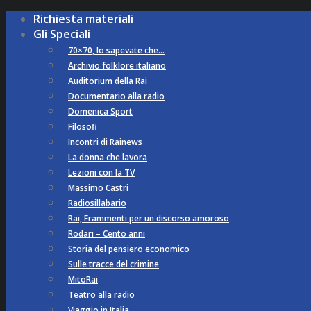
Richiesta materiali
Gli Speciali
70×70, lo sapevate che…
Archivio folklore italiano
Auditorium della Rai
Documentario alla radio
Domenica Sport
Filosofi
Incontri di Rainews
La donna che lavora
Lezioni con la TV
Massimo Castri
Radiosillabario
Rai, Frammenti per un discorso amoroso
Rodari – Cento anni
Storia del pensiero economico
Sulle tracce del crimine
MitoRai
Teatro alla radio
Viaggio in Italia