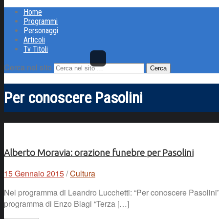
Home
Programmi
Personaggi
Articoli
Tv Titoli
Cerca nel sito
Per conoscere Pasolini
Alberto Moravia: orazione funebre per Pasolini
15 Gennaio 2015
/
Cultura
Nel programma di Leandro Lucchetti: “Per conoscere Pasolini”, d
programma di Enzo Biagi “Terza […]