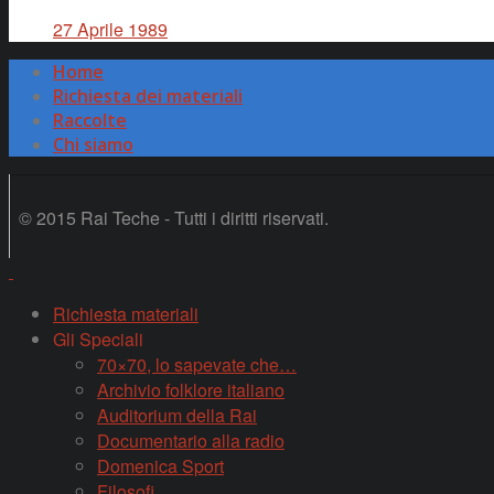
27 Aprile 1989
Home
Richiesta dei materiali
Raccolte
Chi siamo
© 2015 Rai Teche - Tutti i diritti riservati.
Richiesta materiali
Gli Speciali
70×70, lo sapevate che…
Archivio folklore italiano
Auditorium della Rai
Documentario alla radio
Domenica Sport
Filosofi