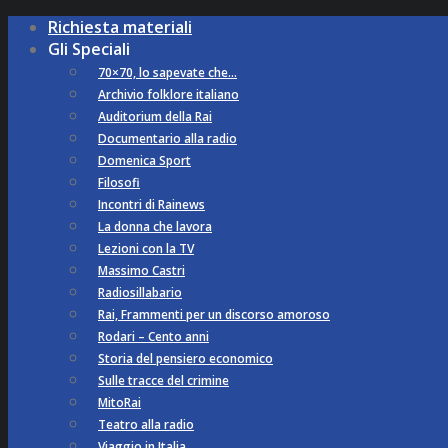
Richiesta materiali
Gli Speciali
70×70, lo sapevate che…
Archivio folklore italiano
Auditorium della Rai
Documentario alla radio
Domenica Sport
Filosofi
Incontri di Rainews
La donna che lavora
Lezioni con la TV
Massimo Castri
Radiosillabario
Rai, Frammenti per un discorso amoroso
Rodari – Cento anni
Storia del pensiero economico
Sulle tracce del crimine
MitoRai
Teatro alla radio
Viaggio in Italia