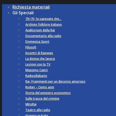
Richiesta materiali
Gli Speciali
70×70, lo sapevate che…
Archivio folklore italiano
Auditorium della Rai
Documentario alla radio
Domenica Sport
Filosofi
Incontri di Rainews
La donna che lavora
Lezioni con la TV
Massimo Castri
Radiosillabario
Rai, Frammenti per un discorso amoroso
Rodari – Cento anni
Storia del pensiero economico
Sulle tracce del crimine
MitoRai
Teatro alla radio
Viaggio in Italia