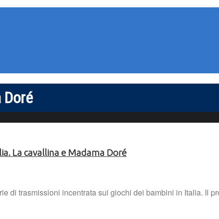
a Doré
talia. La cavallina e Madama Doré
erie di trasmissioni incentrata sui giochi dei bambini in Italia. I