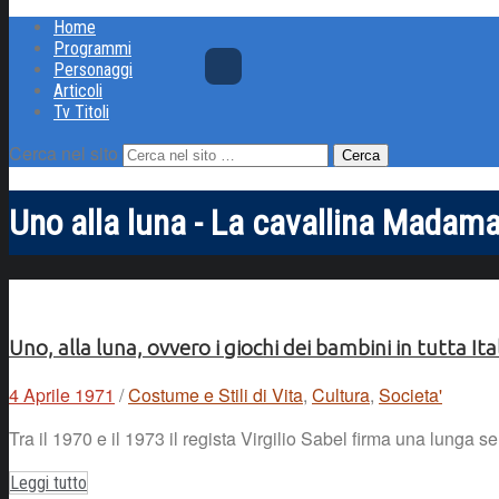
Home
Programmi
Personaggi
Articoli
Tv Titoli
Cerca nel sito
Uno alla luna - La cavallina Madam
Uno, alla luna, ovvero i giochi dei bambini in tutta I
4 Aprile 1971
/
Costume e Stili di Vita
,
Cultura
,
Societa'
Tra il 1970 e il 1973 il regista Virgilio Sabel firma una lunga s
Leggi tutto