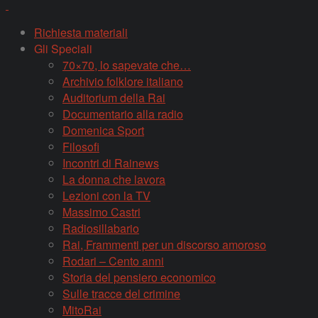
Richiesta materiali
Gli Speciali
70×70, lo sapevate che…
Archivio folklore italiano
Auditorium della Rai
Documentario alla radio
Domenica Sport
Filosofi
Incontri di Rainews
La donna che lavora
Lezioni con la TV
Massimo Castri
Radiosillabario
Rai, Frammenti per un discorso amoroso
Rodari – Cento anni
Storia del pensiero economico
Sulle tracce del crimine
MitoRai