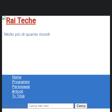
Molto più di quanto ricordi
Home
Programmi
Personaggi
Articoli
Tv Titoli
Cerca nel sito