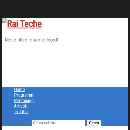
Molto più di quanto ricordi
Home
Programmi
Personaggi
Articoli
Tv Titoli
Cerca nel sito