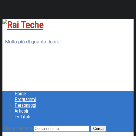
Molto più di quanto ricordi
Home
Programmi
Personaggi
Articoli
Tv Titoli
Cerca nel sito