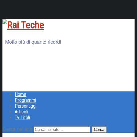
Molto più di quanto ricordi
Home
Programmi
Personaggi
Articoli
Tv Titoli
Cerca nel sito