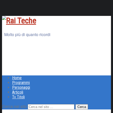
Molto più di quanto ricordi
Home
Programmi
Personaggi
Articoli
Tv Titoli
Cerca nel sito