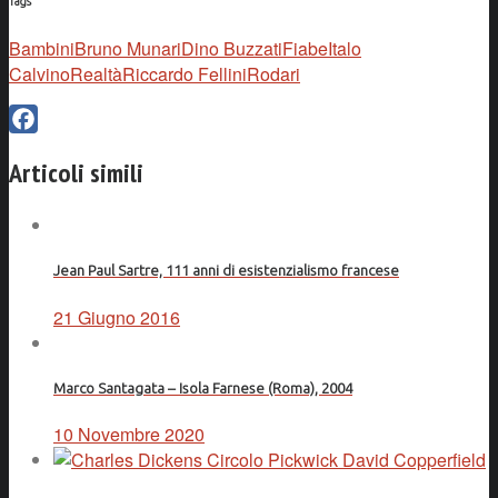
Tags
Bambini
Bruno Munari
Dino Buzzati
Fiabe
Italo
Calvino
Realtà
Riccardo Fellini
Rodari
Facebook
Articoli simili
Jean Paul Sartre, 111 anni di esistenzialismo francese
21 Giugno 2016
Marco Santagata – Isola Farnese (Roma), 2004
10 Novembre 2020