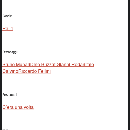
Canale
Rai 1
Personaggi
Bruno Munari
Dino Buzzati
Gianni Rodari
Italo
Calvino
Riccardo Fellini
Programmi
C’era una volta