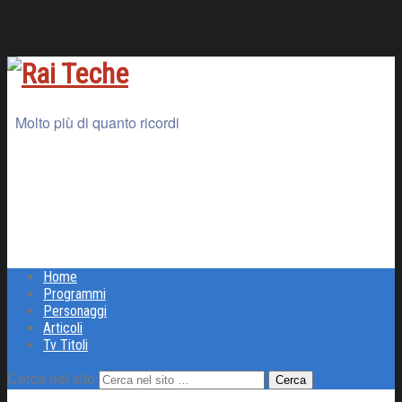
Molto più di quanto ricordi
Home
Programmi
Personaggi
Articoli
Tv Titoli
Cerca nel sito