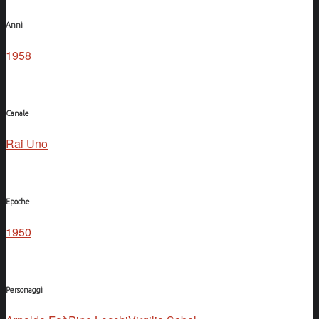
Anni
1958
Canale
Rai Uno
Epoche
1950
Personaggi