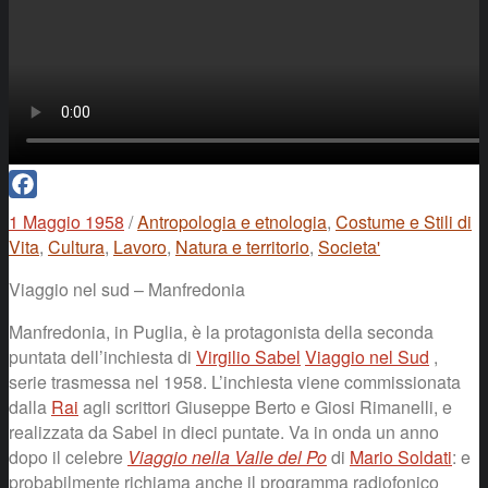
Facebook
1 Maggio 1958
/
Antropologia e etnologia
,
Costume e Stili di
Vita
,
Cultura
,
Lavoro
,
Natura e territorio
,
Societa'
Viaggio nel sud – Manfredonia
Manfredonia, in Puglia, è la protagonista della seconda
puntata dell’inchiesta di
Virgilio Sabel
Viaggio nel Sud
,
serie trasmessa nel 1958. L’inchiesta viene commissionata
dalla
Rai
agli scrittori Giuseppe Berto e Giosi Rimanelli, e
realizzata da Sabel in dieci puntate. Va in onda un anno
dopo il celebre
Viaggio nella Valle del Po
di
Mario Soldati
: e
probabilmente richiama anche il programma radiofonico