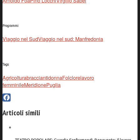
Arnoldo Foà
Pino Locchi
Virgilio Sabel
Programmi
Viaggio nel Sud
Viaggio nel sud: Manfredonia
Tags
Agricoltura
braccianti
donna
Folclore
lavoro
femminile
Meridione
Puglia
Facebook
Articoli simili