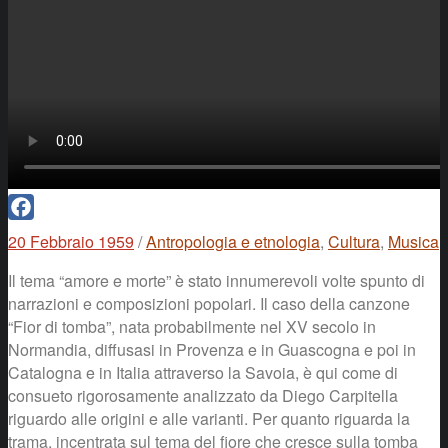
Facebook
20 Febbraio 1959
/
Antropologia e etnologia
,
Cultura
,
Musica
Il tema “amore e morte” è stato innumerevoli volte spunto di
narrazioni e composizioni popolari. Il caso della canzone
“Fior di tomba”, nata probabilmente nel XV secolo in
Normandia, diffusasi in Provenza e in Guascogna e poi in
Catalogna e in Italia attraverso la Savoia, è qui come di
consueto rigorosamente analizzato da Diego Carpitella
riguardo alle origini e alle varianti. Per quanto riguarda la
trama, incentrata sul tema del fiore che cresce sulla tomba