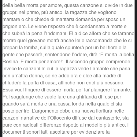
della bella morta per amore, questa canzone si divide in due
gruppi: nel primo, più antico, la ragazza che vogliono
maritare o che chiede di maritarsi domanda per sposo un
prigioniero. Le viene risposto che è condannato a morte e
che subirà la pena l’indomani. Ella dice allora che se faranno
morire quel giovane morrà anche lei e raccomanda che le si
prepari la tomba, sulla quale spunterà poi un bel fiore e la
gente che passerà, sentendone l’odore, dirà “È morta la bella
Rosina. È morta per amore!”. Il secondo gruppo comprende
invece le canzoni in cui la ragazza vede l’amante che parla
con un’altra donna, se ne addolora e dice alla madre di
chiudere la porta di casa, affinché non entri più nessuno.
Essa vuol fingere di essere morta per far piangere l’amante.
Poi soggiunge che vuole fare una ghirlanda di rose per
quando sarà morta e una cassa fonda nella quale ci sia
posto per tre. L’argomento ebbe una nuova fioritura nelle
canzoni narrative dell’Ottocento diffuse dai cantastorie, sia
pure con radicali differenze rispetto al modello più antico. I
documenti sonori fatti ascoltare per evidenziare la