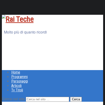
Molto più di quanto ricordi
Home
Programmi
Personaggi
Articoli
Tv Titoli
Cerca nel sito