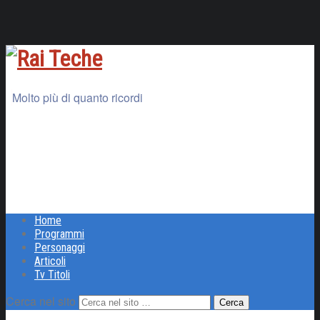
Molto più di quanto ricordi
Home
Programmi
Personaggi
Articoli
Tv Titoli
Cerca nel sito