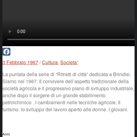
Facebook
3 Febbraio 1967
/
Cultura
,
Societa'
La puntata della serie di “Ritratti di città” dedicata a Brindisi.
Siamo nel 1967. Il convivere dell’aspetto tradizionale della
società agricola e il progressivo piano di sviluppo industriale,
anche dopo il sorgere di un grande stabilimento
petrolchimico . I cambiamenti nelle tecniche agricole. Il
turismo. lo sviluppo del lavoro aperto alle donne. I giovani.
Anni