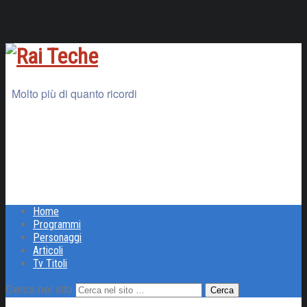
Molto più di quanto ricordi
Home
Programmi
Personaggi
Articoli
Tv Titoli
Cerca nel sito