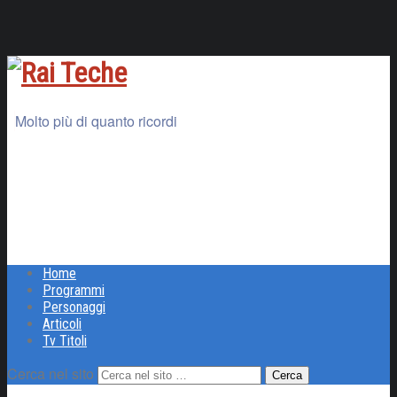
Molto più di quanto ricordi
Home
Programmi
Personaggi
Articoli
Tv Titoli
Cerca nel sito