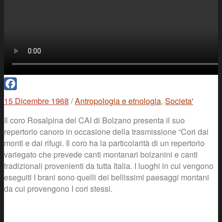
Facebook
15 Dicembre 1968
/
Antropologia e etnologia
,
Societa'
Il coro Rosalpina del CAI di Bolzano presenta il suo
repertorio canoro in occasione della trasmissione “Cori dai
monti e dai rifugi. Il coro ha la particolarità di un repertorio
variegato che prevede canti montanari bolzanini e canti
tradizionali provenienti da tutta Italia. I luoghi in cui vengono
eseguiti I brani sono quelli dei bellissimi paesaggi montani
da cui provengono I cori stessi.