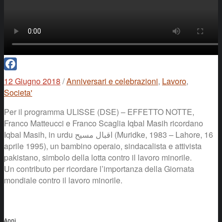
Facebook
12 Giugno 2018
/
Anniversari e celebrazioni
,
Lavoro
,
Societa'
Per il programma ULISSE (DSE) – EFFETTO NOTTE,
Franco Matteucci e Franco Scaglia Iqbal Masih ricordano
Iqbal Masih, in urdu اقبال مسیح (Muridke, 1983 – Lahore, 16
aprile 1995), un bambino operaio, sindacalista e attivista
pakistano, simbolo della lotta contro il lavoro minorile.
Un contributo per ricordare l’importanza della Giornata
mondiale contro il lavoro minorile.
Anni