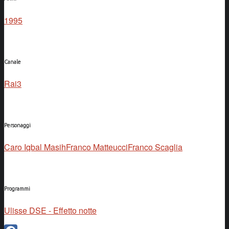
1995
Canale
Rai3
Personaggi
Caro Iqbal Masih
Franco Matteucci
Franco Scaglia
Programmi
Ulisse DSE - Effetto notte