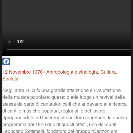
Facebook
12 Novembre 1970
/
Antropologia e etnologia
,
Cultura
,
Societa'
Negli anni 70 ci fu una grande attenzione e rivalutazione
della musica popolare: questo diede luogo un revival della
stessa da parte di cantautori colti che andavano alla ricerca
di canti e musiche popolari, regionali e del lavoro,
riproponendole ed inserendole nel loro repertorio. In questo
programma del 1970 due di questi artisti, uno dei quali
Leoncarlo Settimelli, fondatore del gruppo “Canzoniere