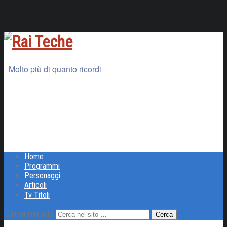
Molto più di quanto ricordi
Home
Programmi
Personaggi
Articoli
Tv Titoli
Cerca nel sito