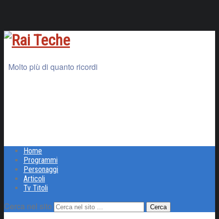
Molto più di quanto ricordi
Home
Programmi
Personaggi
Articoli
Tv Titoli
Cerca nel sito