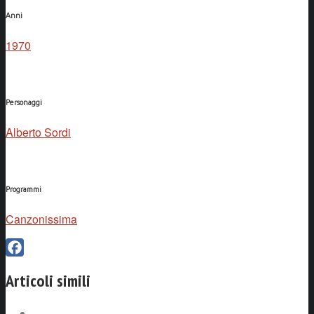
Anni
1970
Personaggi
Alberto Sordi
Programmi
Canzonissima
Facebook
Articoli simili