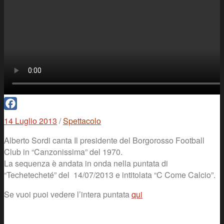
Facebook
14 Luglio 2013
/
Spettacolo
Alberto Sordi canta Il presidente del Borgorosso Football
Club in “Canzonissima” del 1970.
La sequenza è andata in onda nella puntata di
“Techetecheté” del 14/07/2013 e intitolata “C Come Calcio”.
Se vuoi puoi vedere l’intera puntata
qui