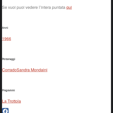
Se vuoi puoi vedere l’intera puntata
qui
Anni
1966
Personaggi
Corrado
Sandra Mondaini
Programmi
La Trottola