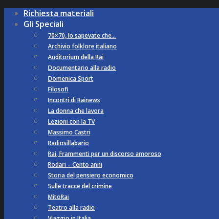
Richiesta materiali
Gli Speciali
70×70, lo sapevate che…
Archivio folklore italiano
Auditorium della Rai
Documentario alla radio
Domenica Sport
Filosofi
Incontri di Rainews
La donna che lavora
Lezioni con la TV
Massimo Castri
Radiosillabario
Rai, Frammenti per un discorso amoroso
Rodari – Cento anni
Storia del pensiero economico
Sulle tracce del crimine
MitoRai
Teatro alla radio
Viaggio in Italia