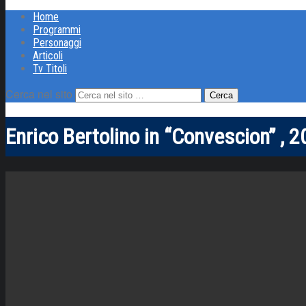
Home
Programmi
Personaggi
Articoli
Tv Titoli
Cerca nel sito
Enrico Bertolino in “Convescion” , 