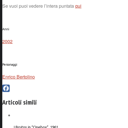
Se vuoi puoi vedere l’intera puntata
qui
Anni
2002
Personaggi
Enrico Bertolino
Facebook
Articoli simili
I Brutos in “Cinebox”, 1961