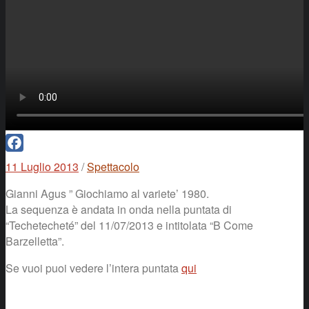
Facebook
11 Luglio 2013
/
Spettacolo
Gianni Agus ” Giochiamo al variete’ 1980.
La sequenza è andata in onda nella puntata di
“Techetecheté” del 11/07/2013 e intitolata “B Come
Barzelletta”.
Se vuoi puoi vedere l’intera puntata
qui