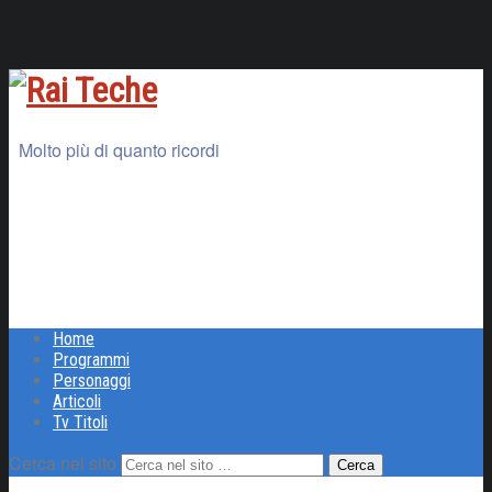
Molto più di quanto ricordi
Home
Programmi
Personaggi
Articoli
Tv Titoli
Cerca nel sito