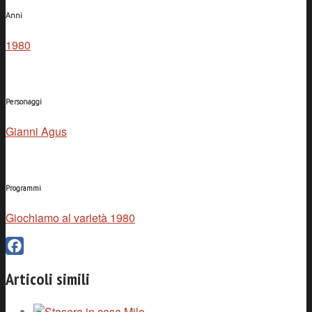
Anni
1980
Personaggi
Gianni Agus
Programmi
Giochiamo al varietà 1980
Facebook
Articoli simili