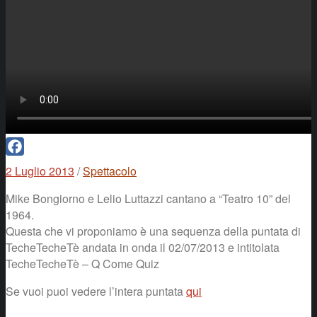
Facebook
2 Luglio 2013
/
Spettacolo
Mike Bongiorno e Lelio Luttazzi cantano a “Teatro 10” del
1964.
Questa che vi proponiamo è una sequenza della puntata di
TecheTecheTè andata in onda il 02/07/2013 e intitolata
TecheTecheTè – Q Come Quiz
Se vuoi puoi vedere l’intera puntata
qui