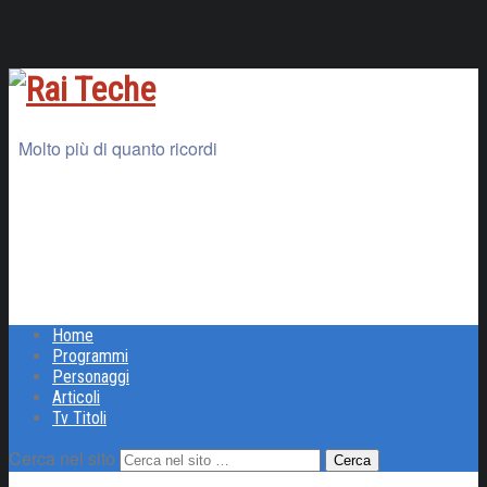
Molto più di quanto ricordi
Home
Programmi
Personaggi
Articoli
Tv Titoli
Cerca nel sito