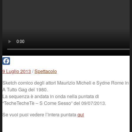
Facebook
9 Luglio 2013
/
Spettacolo
Sketch comico degli attori Maurizio Micheli e Sydne Rome in
A Tutto Gag del 1980.
La sequenza è andata in onda nella puntata di
“TecheTecheTè – S Come Sesso” del 09/07/2013.
Se vuoi puoi vedere l’intera puntata
qui