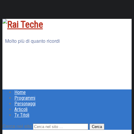
Molto più di quanto ricordi
Home
Programmi
Personaggi
Articoli
Tv Titoli
Cerca nel sito