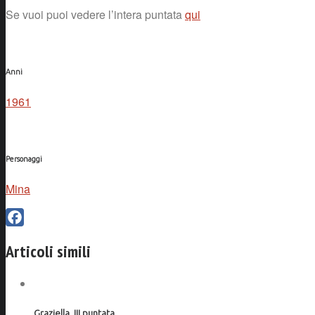
Se vuoi puoi vedere l’intera puntata
qui
Anni
1961
Personaggi
Mina
Facebook
Articoli simili
Graziella, III puntata