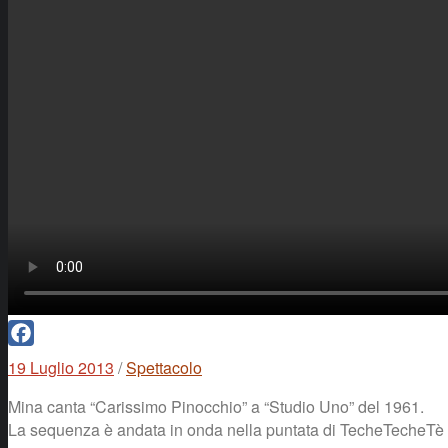
Facebook
19 Luglio 2013
/
Spettacolo
Mina canta “Carissimo Pinocchio” a “Studio Uno” del 1961.
La sequenza è andata in onda nella puntata di TecheTecheTè 