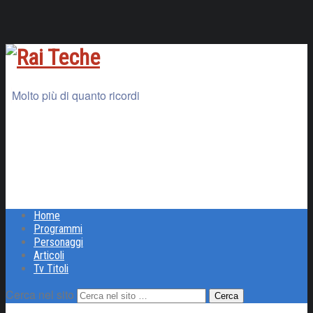
Molto più di quanto ricordi
Home
Programmi
Personaggi
Articoli
Tv Titoli
Cerca nel sito