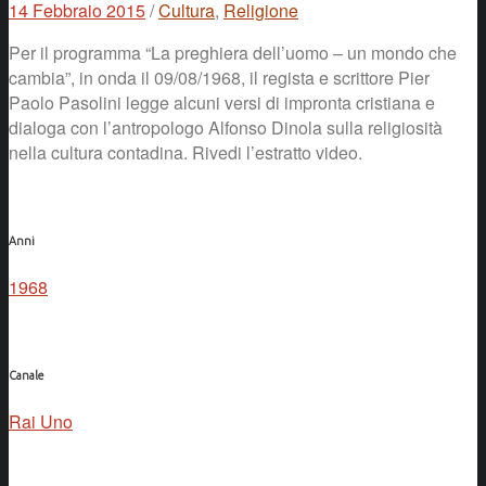
Facebook
14 Febbraio 2015
/
Cultura
,
Religione
Per il programma “La preghiera dell’uomo – un mondo che
cambia”, in onda il 09/08/1968, il regista e scrittore Pier
Paolo Pasolini legge alcuni versi di impronta cristiana e
dialoga con l’antropologo Alfonso Dinola sulla religiosità
nella cultura contadina. Rivedi l’estratto video.
Anni
1968
Canale
Rai Uno