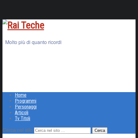
Molto più di quanto ricordi
Home
Programmi
Personaggi
Articoli
Tv Titoli
Cerca nel sito