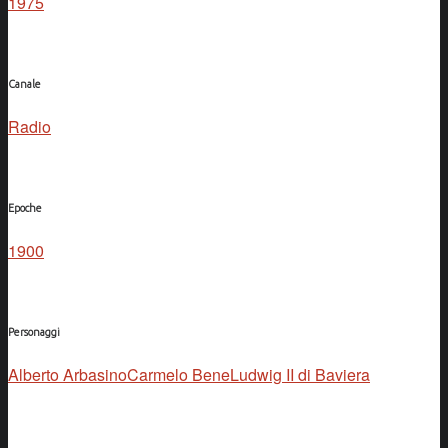
1975
Canale
Radio
Epoche
1900
Personaggi
Alberto Arbasino
Carmelo Bene
Ludwig II di Baviera