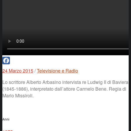
Facebook
24 Marzo 2015
/
Televisione e Radio
Lo scrittore Alberto Arbasino intervista re Ludwig II di Baviera
(1845-1886), interpretato dall’attore Carmelo Bene. Regia di
Mario Missiroli.
Anni