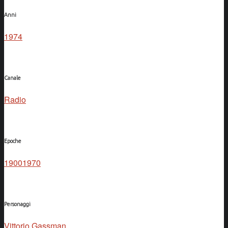
Anni
1974
Canale
Radio
Epoche
1900
1970
Personaggi
Vittorio Gassman