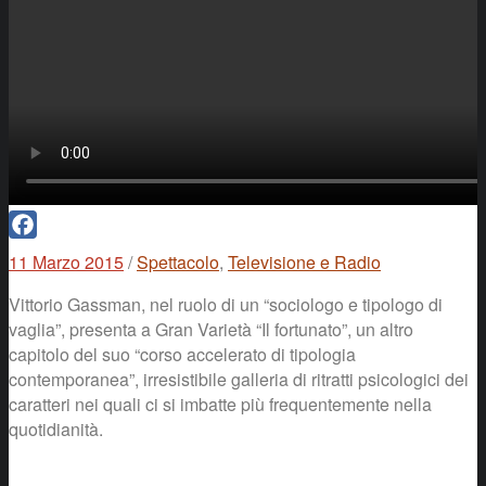
Facebook
11 Marzo 2015
/
Spettacolo
,
Televisione e Radio
Vittorio Gassman, nel ruolo di un “sociologo e tipologo di
vaglia”, presenta a Gran Varietà “Il fortunato”, un altro
capitolo del suo “corso accelerato di tipologia
contemporanea”, irresistibile galleria di ritratti psicologici dei
caratteri nei quali ci si imbatte più frequentemente nella
quotidianità.