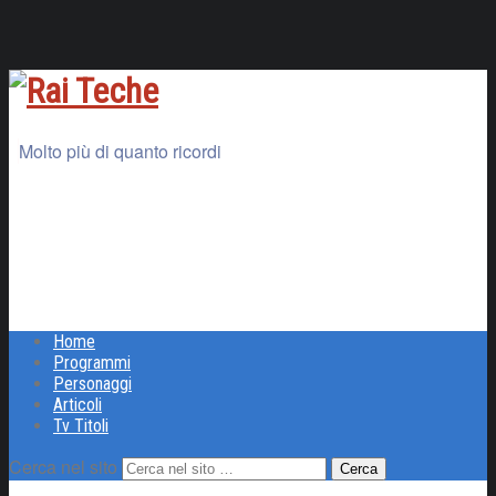
Molto più di quanto ricordi
Home
Programmi
Personaggi
Articoli
Tv Titoli
Cerca nel sito