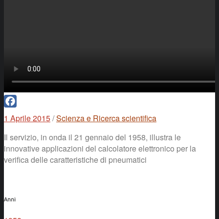
Facebook
1 Aprile 2015
/
Scienza e Ricerca scientifica
Il servizio, in onda il 21 gennaio del 1958, illustra le
innovative applicazioni del calcolatore elettronico per la
verifica delle caratteristiche di pneumatici
Anni