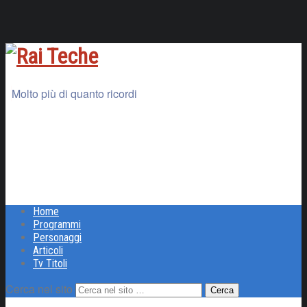
Molto più di quanto ricordi
Home
Programmi
Personaggi
Articoli
Tv Titoli
Cerca nel sito