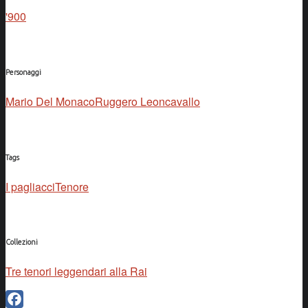
'900
Personaggi
Mario Del Monaco
Ruggero Leoncavallo
Tags
I pagliacci
Tenore
Collezioni
Tre tenori leggendari alla Rai