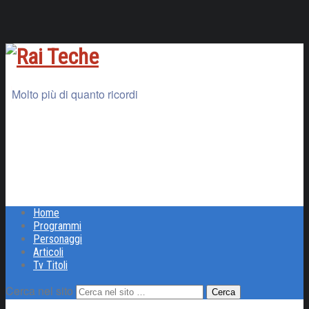
Molto più di quanto ricordi
Home
Programmi
Personaggi
Articoli
Tv Titoli
Cerca nel sito