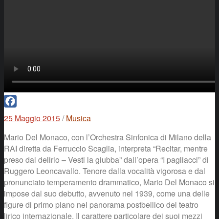
Facebook
25 Maggio 2015
/
Musica
Mario Del Monaco, con l’Orchestra Sinfonica di Milano della
RAI diretta da Ferruccio Scaglia, interpreta “Recitar, mentre
preso dal delirio – Vesti la giubba” dall’opera “I pagliacci” di
Ruggero Leoncavallo. Tenore dalla vocalità vigorosa e dal
pronunciato temperamento drammatico, Mario Del Monaco si
impose dal suo debutto, avvenuto nel 1939, come una delle
figure di primo piano nel panorama postbellico del teatro
lirico internazionale. Il carattere particolare dei suoi mezzi