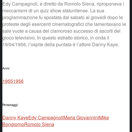
Edy Campagnoli, e diretto da Romolo Siena, riproponeva i
meccanismi di un quiz show statunitense. La sua
programmazione fu spostata dal sabato al giovedì dopo le
proteste degli esercenti cinematografici che lamentavano le
sale vuote a causa del clamoroso successo di ascolti del
gioco televisivo. In questo estratto storico, in onda il
19/04/1956, l’ospite della puntata è l’attore Danny Kaye.
Anni
1955
1956
Personaggi
Danny Kaye
Edy Campagnoli
Maria Giovannini
Mike
Bongiorno
Romolo Siena