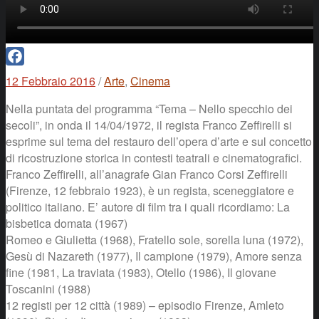
Facebook
12 Febbraio 2016
/
Arte
,
Cinema
Nella puntata del programma “Tema – Nello specchio dei
secoli”, in onda il 14/04/1972, il regista Franco Zeffirelli si
esprime sul tema del restauro dell’opera d’arte e sul concetto
di ricostruzione storica in contesti teatrali e cinematografici.
Franco Zeffirelli, all’anagrafe Gian Franco Corsi Zeffirelli
(Firenze, 12 febbraio 1923), è un regista, sceneggiatore e
politico italiano. E’ autore di film tra i quali ricordiamo: La
bisbetica domata (1967)
Romeo e Giulietta (1968), Fratello sole, sorella luna (1972),
Gesù di Nazareth (1977), Il campione (1979), Amore senza
fine (1981, La traviata (1983), Otello (1986), Il giovane
Toscanini (1988)
12 registi per 12 città (1989) – episodio Firenze, Amleto