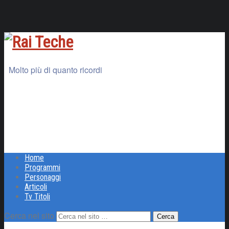
Molto più di quanto ricordi
Home
Programmi
Personaggi
Articoli
Tv Titoli
Cerca nel sito