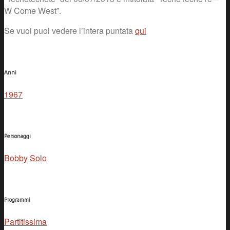
W Come West”.
Se vuoi puoi vedere l’intera puntata
qui
Anni
1967
Personaggi
Bobby Solo
Programmi
Partitissima