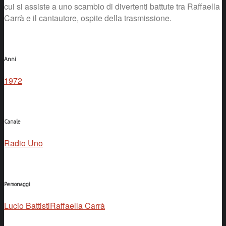
cui si assiste a uno scambio di divertenti battute tra Raffaella
Carrà e il cantautore, ospite della trasmissione.
Anni
1972
Canale
Radio Uno
Personaggi
Lucio Battisti
Raffaella Carrà