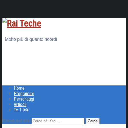
Molto più di quanto ricordi
Home
Programmi
Personaggi
Articoli
Tv Titoli
Cerca nel sito