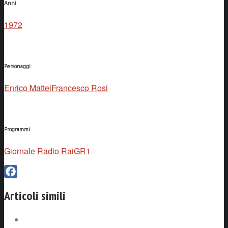
Anni
1972
Personaggi
Enrico Mattei
Francesco Rosi
Programmi
Giornale Radio Rai
GR1
Facebook
Articoli simili