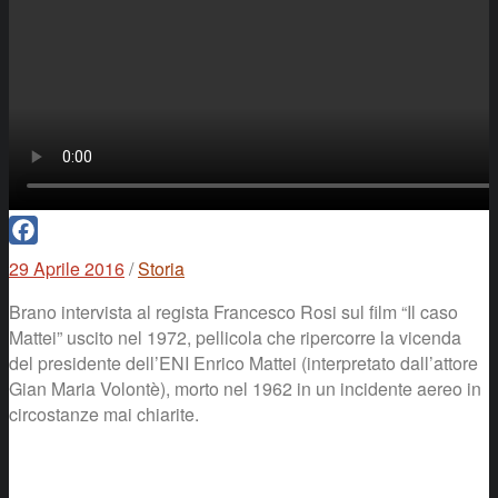
Facebook
29 Aprile 2016
/
Storia
Brano intervista al regista Francesco Rosi sul film “Il caso
Mattei” uscito nel 1972, pellicola che ripercorre la vicenda
del presidente dell’ENI Enrico Mattei (interpretato dall’attore
Gian Maria Volontè), morto nel 1962 in un incidente aereo in
circostanze mai chiarite.