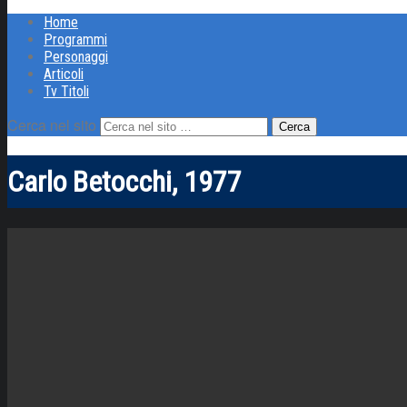
Home
Programmi
Personaggi
Articoli
Tv Titoli
Cerca nel sito
Carlo Betocchi, 1977