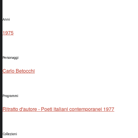
Anni
1975
Personaggi
Carlo Betocchi
Programmi
Ritratto d'autore - Poeti italiani contemporanei 1977
Collezioni