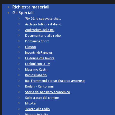
Richiesta materiali
Gli Speciali
70×70, lo sapevate che…
Archivio folklore italiano
Auditorium della Rai
Documentario alla radio
Domenica Sport
Filosofi
Incontri di Rainews
La donna che lavora
Lezioni con la TV
Massimo Castri
Radiosillabario
Rai, Frammenti per un discorso amoroso
Rodari – Cento anni
Storia del pensiero economico
Sulle tracce del crimine
MitoRai
Teatro alla radio
Viaggio in Italia