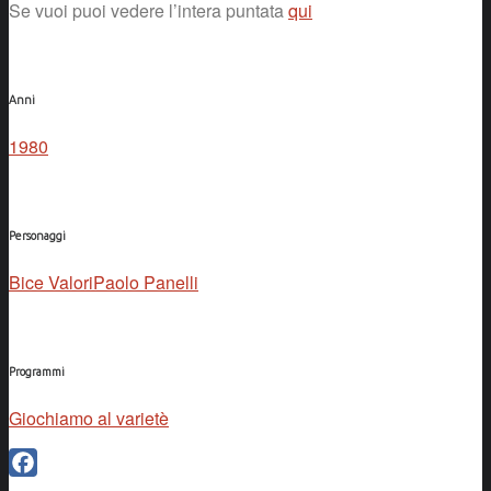
Se vuoi puoi vedere l’intera puntata
qui
Anni
1980
Personaggi
Bice Valori
Paolo Panelli
Programmi
Giochiamo al varietè
Facebook