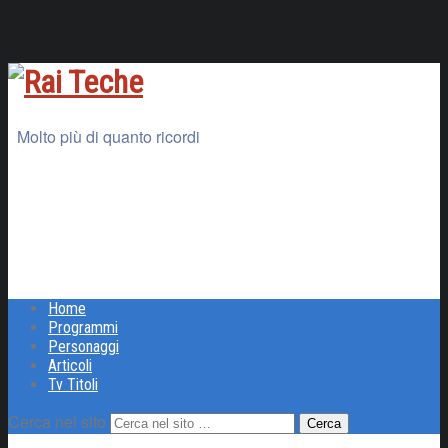
Molto più di quanto ricordi
Home
Programmi
Personaggi
Articoli
Tv Titoli
Cerca nel sito