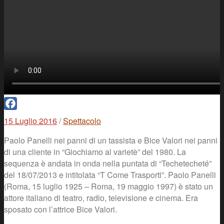
Facebook
15 Luglio 2016
/
Spettacolo
Paolo Panelli nei panni di un tassista e Bice Valori nei panni
di una cliente in “Giochiamo al varietè” del 1980. La
sequenza è andata in onda nella puntata di “Techetecheté”
del 18/07/2013 e intitolata “T Come Trasporti”. Paolo Panelli
(Roma, 15 luglio 1925 – Roma, 19 maggio 1997) è stato un
attore italiano di teatro, radio, televisione e cinema. Era
sposato con l’attrice Bice Valori.