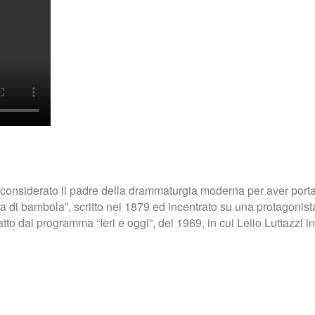
onsiderato il padre della drammaturgia moderna per aver portat
asa di bambola”, scritto nel 1879 ed incentrato su una protagonista
 dal programma “Ieri e oggi”, del 1969, in cui Lelio Luttazzi inte