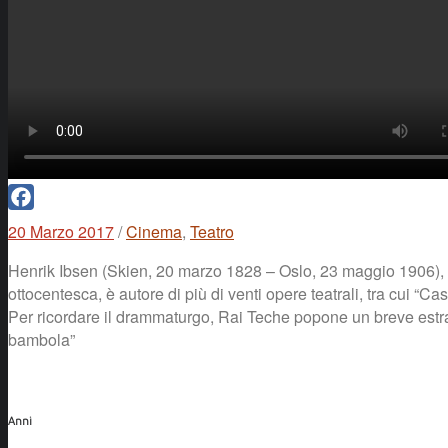
Facebook
20 Marzo 2017
/
Cinema
,
Teatro
Henrik Ibsen (Skien, 20 marzo 1828 – Oslo, 23 maggio 1906), c
ottocentesca, è autore di più di venti opere teatrali, tra cui “C
Per ricordare il drammaturgo, Rai Teche popone un breve estratto
bambola”
Anni