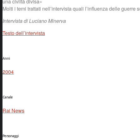
una civiltà divisa»
Molti i temi trattati nell’intervista quali l’influenza delle guerre
Intervista di Luciano Minerva
Testo dell’intervista
Anni
2004
Canale
Rai News
Personaggi