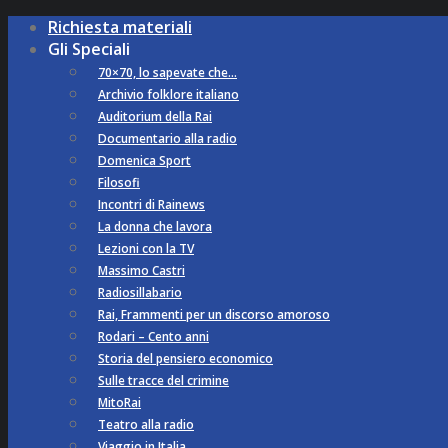
Richiesta materiali
Gli Speciali
70×70, lo sapevate che…
Archivio folklore italiano
Auditorium della Rai
Documentario alla radio
Domenica Sport
Filosofi
Incontri di Rainews
La donna che lavora
Lezioni con la TV
Massimo Castri
Radiosillabario
Rai, Frammenti per un discorso amoroso
Rodari – Cento anni
Storia del pensiero economico
Sulle tracce del crimine
MitoRai
Teatro alla radio
Viaggio in Italia