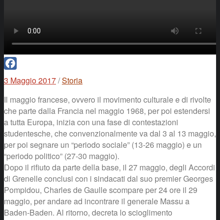
Facebook
3 Maggio 2017
/
Storia
Il maggio francese, ovvero il movimento culturale e di rivolte
che parte dalla Francia nel maggio 1968, per poi estendersi
a tutta Europa, inizia con una fase di contestazioni
studentesche, che convenzionalmente va dal 3 al 13 maggio,
per poi segnare un “periodo sociale” (13-26 maggio) e un
“periodo politico” (27-30 maggio).
Dopo il rifiuto da parte della base, il 27 maggio, degli Accordi
di Grenelle conclusi con i sindacati dal suo premier Georges
Pompidou, Charles de Gaulle scompare per 24 ore il 29
maggio, per andare ad incontrare il generale Massu a
Baden-Baden. Al ritorno, decreta lo scioglimento