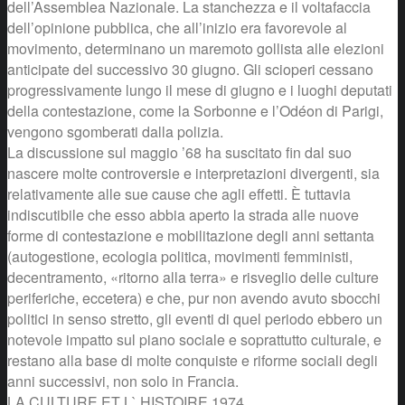
dell’Assemblea Nazionale. La stanchezza e il voltafaccia
dell’opinione pubblica, che all’inizio era favorevole al
movimento, determinano un maremoto gollista alle elezioni
anticipate del successivo 30 giugno. Gli scioperi cessano
progressivamente lungo il mese di giugno e i luoghi deputati
della contestazione, come la Sorbonne e l’Odéon di Parigi,
vengono sgomberati dalla polizia.
La discussione sul maggio ’68 ha suscitato fin dal suo
nascere molte controversie e interpretazioni divergenti, sia
relativamente alle sue cause che agli effetti. È tuttavia
indiscutibile che esso abbia aperto la strada alle nuove
forme di contestazione e mobilitazione degli anni settanta
(autogestione, ecologia politica, movimenti femministi,
decentramento, «ritorno alla terra» e risveglio delle culture
periferiche, eccetera) e che, pur non avendo avuto sbocchi
politici in senso stretto, gli eventi di quel periodo ebbero un
notevole impatto sul piano sociale e soprattutto culturale, e
restano alla base di molte conquiste e riforme sociali degli
anni successivi, non solo in Francia.
LA CULTURE ET L` HISTOIRE 1974