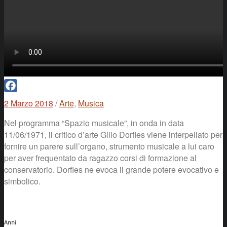
Facebook
2 Marzo 2018
/
Arte
,
Musica
Nel programma “Spazio musicale”, in onda in data
11/06/1971, il critico d’arte Gillo Dorfles viene interpellato per
fornire un parere sull’organo, strumento musicale a lui caro
per aver frequentato da ragazzo corsi di formazione al
conservatorio. Dorfles ne evoca il grande potere evocativo e
simbolico.
Anni