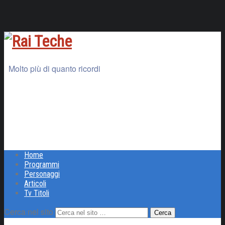
Molto più di quanto ricordi
Home
Programmi
Personaggi
Articoli
Tv Titoli
Cerca nel sito