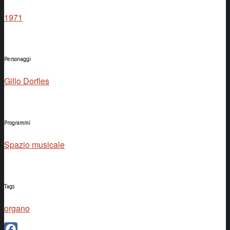
1971
Personaggi
Gillo Dorfles
Programmi
Spazio musicale
Tags
organo