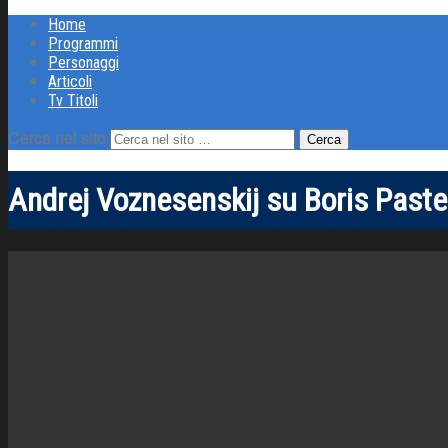
Home
Programmi
Personaggi
Articoli
Tv Titoli
Cerca nel sito
Andrej Voznesenskij su Boris Past