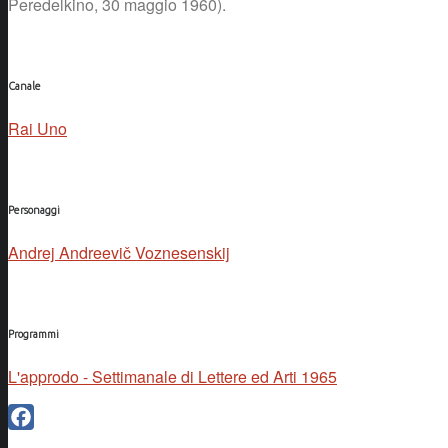
Peredelkino, 30 maggio 1960).
Canale
Rai Uno
Personaggi
Andrej Andreevič Voznesenskij
Programmi
L'approdo - Settimanale di Lettere ed Arti 1965
Facebook