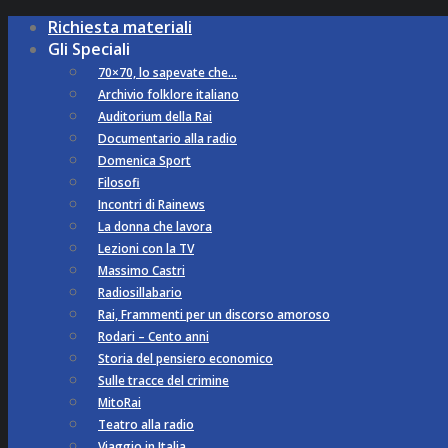
Richiesta materiali
Gli Speciali
70×70, lo sapevate che…
Archivio folklore italiano
Auditorium della Rai
Documentario alla radio
Domenica Sport
Filosofi
Incontri di Rainews
La donna che lavora
Lezioni con la TV
Massimo Castri
Radiosillabario
Rai, Frammenti per un discorso amoroso
Rodari – Cento anni
Storia del pensiero economico
Sulle tracce del crimine
MitoRai
Teatro alla radio
Viaggio in Italia