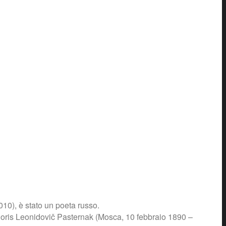
0), è stato un poeta russo.
o Boris Leonidovič Pasternak (Mosca, 10 febbraio 1890 –