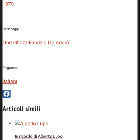
1979
Personaggi
Dori Ghezzi
Fabrizio De Andrè
Programmi
Italiani
Facebook
Articoli simili
In ricordo di Alberto Lupo