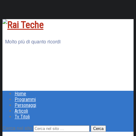
Molto più di quanto ricordi
Home
Programmi
Personaggi
Articoli
Tv Titoli
Cerca nel sito