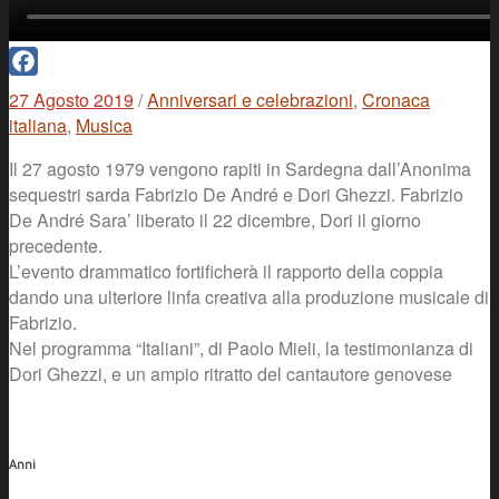
Facebook
27 Agosto 2019
/
Anniversari e celebrazioni
,
Cronaca
italiana
,
Musica
Il 27 agosto 1979 vengono rapiti in Sardegna dall’Anonima
sequestri sarda Fabrizio De André e Dori Ghezzi. Fabrizio
De André Sara’ liberato il 22 dicembre, Dori il giorno
precedente.
L’evento drammatico fortificherà il rapporto della coppia
dando una ulteriore linfa creativa alla produzione musicale di
Fabrizio.
Nel programma “Italiani”, di Paolo Mieli, la testimonianza di
Dori Ghezzi, e un ampio ritratto del cantautore genovese
Anni