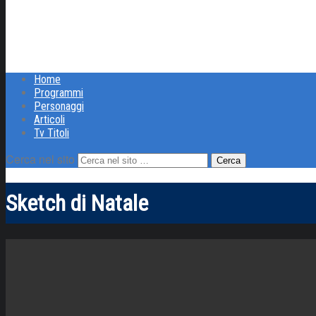
Home
Programmi
Personaggi
Articoli
Tv Titoli
Cerca nel sito
Sketch di Natale