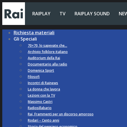
RAIPLAY
TV
RAIPLAY SOUND
NE
Richiesta materiali
Gli Speciali
70×70, lo sapevate che…
Archivio folklore italiano
Auditorium della Rai
Documentario alla radio
Domenica Sport
Filosofi
Incontri di Rainews
La donna che lavora
Lezioni con la TV
Massimo Castri
Radiosillabario
Rai, Frammenti per un discorso amoroso
Rodari – Cento anni
Storia del pensiero economico