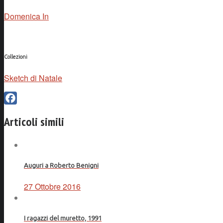
Domenica In
Collezioni
Sketch di Natale
Facebook
Articoli simili
Auguri a Roberto Benigni
27 Ottobre 2016
I ragazzi del muretto, 1991