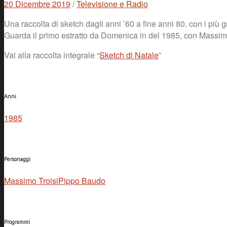
20 Dicembre 2019
/
Televisione e Radio
Una raccolta di sketch dagli anni ’60 a fine anni 80, con i più g
Guarda il primo estratto da Domenica in del 1985, con Massim
Vai alla raccolta integrale “
Sketch di Natale
”
Anni
1985
Personaggi
Massimo Troisi
Pippo Baudo
Programmi