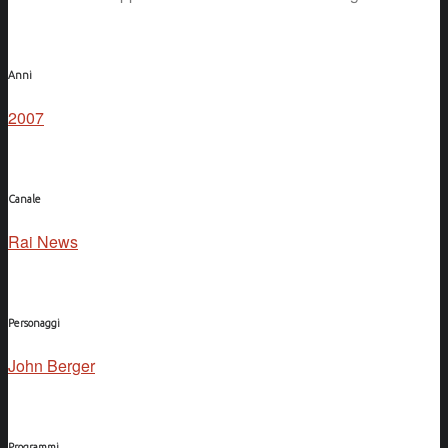
Anni
2007
Canale
Rai News
Personaggi
John Berger
Programmi