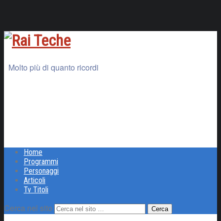
Molto più di quanto ricordi
Home
Programmi
Personaggi
Articoli
Tv Titoli
Cerca nel sito