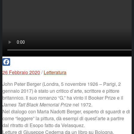
Facebook
26 Febbraio 2020
/
Letteratura
John Peter Berger (Londra, 5 novembre 1926 – Parigi, 2
gennaio 2017) è stato un critico d’arte, scrittore e pittore
britannico. Il suo romanzo “G.” ha vinto il Booker Prize e il
James Tait Black Memorial Prize
nel 1972.
Nel dialogo con Maria Nadotti Berger, esperto di sguardi e di
come “leggere” la pittura, dà esempi di quest’arte a partire
dal ritratto di Esopo fatto da Velasquez.
Letture di Giuseppe Cederna da un libro su Bologna.