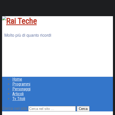
Molto più di quanto ricordi
Home
Programmi
Personaggi
Articoli
Tv Titoli
Cerca nel sito