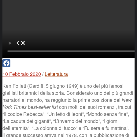
Facebook
10 Febbraio 2020
/
Letteratura
Ken Follett (Cardiff, 5 giugno 1949) è uno dei più famosi
giallisti britannici della storia. Considerato uno dei più grandi
narratori al mondo, ha raggiunto la prima posizione del
New
York Times best-seller list
con molti dei suoi romanzi, tra cui
“Il codice Rebecca”, “Un letto di leoni”, “Mondo senza fine”,
“La caduta dei giganti”, “L’inverno del mondo”, “I giorni
dell’eternità”, “La colonna di fuoco” e “Fu sera e fu mattina”.
Il grande successo arriva nel 1978, con la pubblicazione di