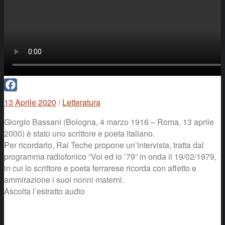
Facebook
13 Aprile 2020
/
Letteratura
Giorgio Bassani (Bologna, 4 marzo 1916 – Roma, 13 aprile
2000) è stato uno scrittore e poeta italiano.
Per ricordarlo, Rai Teche propone un’intervista, tratta dal
programma radiofonico “Voi ed io ’79” in onda il 19/02/1979,
in cui lo scrittore e poeta ferrarese ricorda con affetto e
ammirazione i suoi nonni materni.
Ascolta l’estratto audio