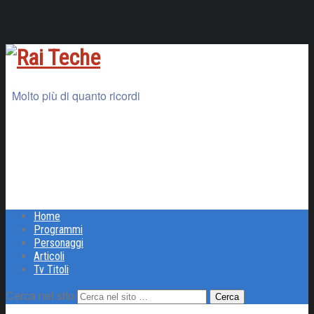
Molto più di quanto ricordi
Home
Programmi
Personaggi
Articoli
Tv Titoli
Cerca nel sito