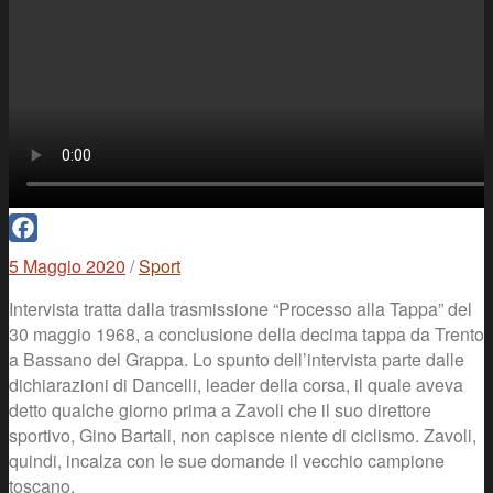
Facebook
5 Maggio 2020
/
Sport
Intervista tratta dalla trasmissione “Processo alla Tappa” del
30 maggio 1968, a conclusione della decima tappa da Trento
a Bassano del Grappa. Lo spunto dell’intervista parte dalle
dichiarazioni di Dancelli, leader della corsa, il quale aveva
detto qualche giorno prima a Zavoli che il suo direttore
sportivo, Gino Bartali, non capisce niente di ciclismo. Zavoli,
quindi, incalza con le sue domande il vecchio campione
toscano.