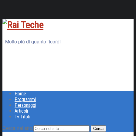
Molto più di quanto ricordi
Home
Programmi
Personaggi
Articoli
Tv Titoli
Cerca nel sito