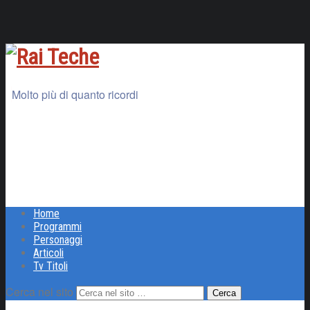
Molto più di quanto ricordi
Home
Programmi
Personaggi
Articoli
Tv Titoli
Cerca nel sito