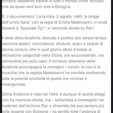
romanzi bestseller tradotti in tutto il mondo come “Acciaio”,
che da quasi vent’anni vive a Bologna.
E’ il documentario “La bomba. 2 agosto 1980, la strage
dell’umile Italia”, con la regia di Emilia Mastroianni, in onda
stasera a “Speciale Tg1”, in seconda serata su Rai1.
Il testo della Avallone, delicato e poetico allo stesso tempo,
racconta destini, coincidenze, sfortune, sogni e cadute di
donne comuni, che in quel giorno afoso d’estate si
ritrovarono catapultati nella Storia, ora soccombendo, ora
salvandosi per puro caso. Il romanzo televisivo della
Avallone accompagna le immagini, i rumori, le voci e le
musiche che la regista Mastroianni ha montato restituendo
tutta la potente emotività di quelle ore confuse e
insanguinate.
Silvia Avallone è nata nel 1984, e dunque di quella strage
non ha memoria diretta, ma – sollecitata a immergersi nei
materiali dell’archivio Rai, e chiamata dal suo sempre più
forte legame con Bologna – ha sentito forte l’urgenza di