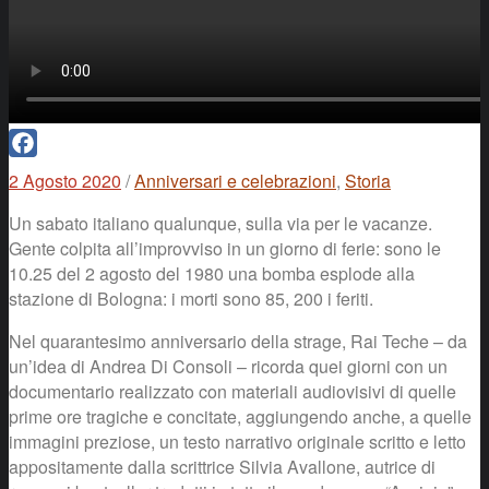
Facebook
2 Agosto 2020
/
Anniversari e celebrazioni
,
Storia
Un sabato italiano qualunque, sulla via per le vacanze.
Gente colpita all’improvviso in un giorno di ferie: sono le
10.25 del 2 agosto del 1980 una bomba esplode alla
stazione di Bologna: i morti sono 85, 200 i feriti.
Nel quarantesimo anniversario della strage, Rai Teche – da
un’idea di Andrea Di Consoli – ricorda quei giorni con un
documentario realizzato con materiali audiovisivi di quelle
prime ore tragiche e concitate, aggiungendo anche, a quelle
immagini preziose, un testo narrativo originale scritto e letto
appositamente dalla scrittrice Silvia Avallone, autrice di