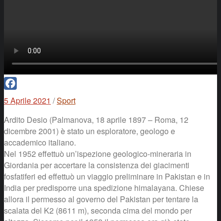
Facebook
5 Aprile 2021
/
Sport
Ardito Desio (Palmanova, 18 aprile 1897 – Roma, 12
dicembre 2001) è stato un esploratore, geologo e
accademico italiano.
Nel 1952 effettuò un’ispezione geologico-mineraria in
Giordania per accertare la consistenza dei giacimenti
fosfatiferi ed effettuò un viaggio preliminare in Pakistan e in
India per predisporre una spedizione himalayana. Chiese
allora il permesso al governo del Pakistan per tentare la
scalata del K2 (8611 m), seconda cima del mondo per