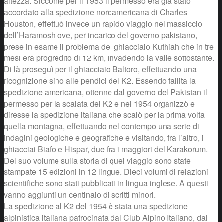
altezza. Siccome per il 1953 il permesso era già stato
accordato alla spedizione nordamericana di Charles
Houston, effettuò invece un rapido viaggio nel massiccio
dell’Haramosh ove, per incarico del governo pakistano,
prese in esame il problema del ghiacciaio Kuthiah che in tre
mesi era progredito di 12 km, invadendo la valle sottostante.
Di là proseguì per il ghiacciaio Baltoro, effettuando una
ricognizione sino alle pendici del K2. Essendo fallita la
spedizione americana, ottenne dal governo del Pakistan il
permesso per la scalata del K2 e nel 1954 organizzò e
diresse la spedizione italiana che scalò per la prima volta
quella montagna, effettuando nel contempo una serie di
indagini geologiche e geografiche e visitando, fra l’altro, i
ghiacciai Biafo e Hispar, due fra i maggiori del Karakorum.
Del suo volume sulla storia di quel viaggio sono state
stampate 15 edizioni in 12 lingue. Dieci volumi di relazioni
scientifiche sono stati pubblicati in lingua inglese. A questi
vanno aggiunti un centinaio di scritti minori.
La spedizione al K2 del 1954 è stata una spedizione
alpinistica italiana patrocinata dal Club Alpino Italiano, dal