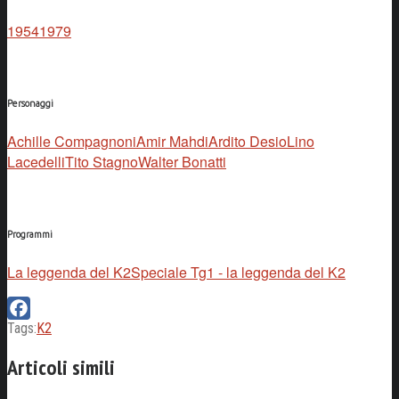
1954
1979
Personaggi
Achille Compagnoni
Amir Mahdi
Ardito Desio
Lino
Lacedelli
Tito Stagno
Walter Bonatti
Programmi
La leggenda del K2
Speciale Tg1 - la leggenda del K2
Tags:
K2
Facebook
Articoli simili