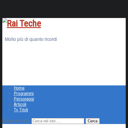
Molto più di quanto ricordi
Home
Programmi
Personaggi
Articoli
Tv Titoli
Cerca nel sito